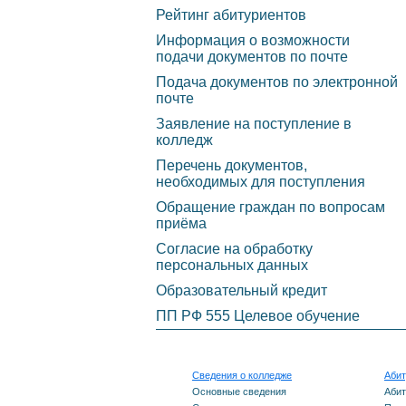
экстремизму и терроризму
огран
Рейтинг абитуриентов
возмо
Информация о возможности
Вакантные должности
подачи документов по почте
Инфо
Информационная
Подача документов по электронной
почте
необх
безопасность
Заявление на поступление в
необх
колледж
Олимпиада
прохо
Перечень документов,
Наставничество
пост
необходимых для поступления
Обращение граждан по вопросам
обяза
Трудоустройство
приёма
предв
выпускников
Согласие на обработку
медиц
персональных данных
Советник директора по
(обсл
Образовательный кредит
воспитательной работе
ПП РФ 555 Целевое обучение
Прави
рассм
Сведения о колледже
Абит
по ре
Основные сведения
Абит