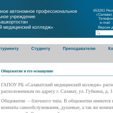
453261 Рес
нное автономное профессиональное
г.Салават,
ьное учреждение
Телефон
Башкортостан
e-mail:
й медицинский колледж»
Версия 
туриенту
Студенту
Преподавателю
К
риенту
Основные положения
Справочная информация
Общежитие и его оснащение
ла приема в
Нормативные документы
Учебно-методическая
ГАПОУ РБ «Салаватский медицинский колледж» распо
овательную
работа
Культура и спорт
расположенным по адресу г. Салават, ул. Губкина, д. 1
изацию
Дополнительное
Общежитие
Общежитие – блочного типа. В общежитии имеются п
ия приема по
образование
комнаты самообслуживания, душевые, а так же комна
Студенческий совет
орам об оказании