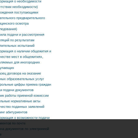
ормация о необходимости
утствии необходимости)
ьные нормативные
хождения поступающими
ательного предварительного
цинского осмотра
ледования)
ество поданных
ила подачи и рассмотрения
ляций по результатам
ений
пительных испытаний
рмация о наличии общежития и
нг абитуриентов
честве мест в общежитиях,
ляемых для иногородних
рмация о
тупающих
зец договора на оказание
жности подачи
ных образовательных услуг
ентов по почте
рольные цифры приема граждан
и подачи документов
ик работы приемной комиссии
а документов по
льные нормативные акты
ронной почте
чество поданных заявлений
инг абитуриентов
ение на поступление
рмация о возможности подачи
ментов по почте
ледж
ча документов по электронной
е