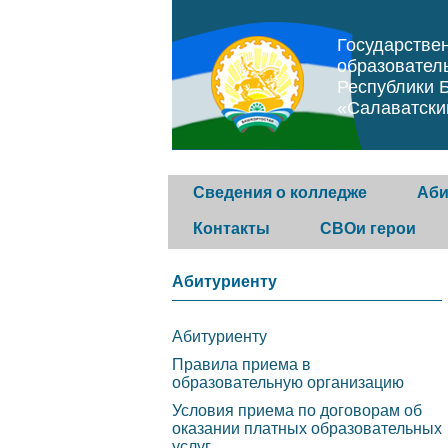
Государстве
образовател
Республики 
«Салаватски
Сведения о колледже
Аби
Контакты
СВОи герои
Основные сведения
Горячая линия
Абиту
Абитуриенту
Структура и органы
Обратная связь
Прави
Абитуриенту
управления колледжем
образ
Контакты контролирующих
Правила приема в
орган
образовательную организацию
Документы
организаций
Условия приема по договорам об
Услов
Образование
оказании платных образовательных
догов
услуг