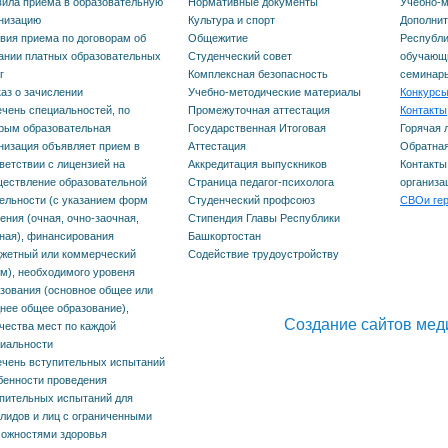
ительных испытаний
ила приема в образовательную
Нормативные документы
Учебно-м
низацию
Культура и спорт
Дополнит
вия приема по договорам об
Общежитие
Республи
мация о наличии
ании платных образовательных
Студенческий совет
обучающи
ития и количестве
г
Комплексная безопасность
семинар
аз о зачислении
Учебно-методические материалы
Конкурсы
в общежитиях,
чень специальностей, по
Промежуточная аттестация
Контакты
рым образовательная
Государственная Итоговая
Горячая 
яемых для
низация объявляет прием в
Аттестация
Обратная
родних поступающих
ветствии с лицензией на
Аккредитация выпускников
Контакты
ествление образовательной
Страница педагог-психолога
организа
ец договора на
ельности (с указанием форм
Студенческий профсоюз
СВОи ге
ения (очная, очно-заочная,
Стипендия Главы Республики
ние платных
ная), финансирования
Башкортостан
жетный или коммерческий
Содействие трудоустройству
овательных услуг
м), необходимого уровеня
зования (основное общее или
ольные цифры
нее общее образование),
Создание сайтов мед
чества мест по каждой
а граждан
иальности
чень вступительных испытаний
 подачи документов
енности проведения
пительных испытаний для
к работы приемной
лидов и лиц с ограниченными
ожностями здоровья
сии