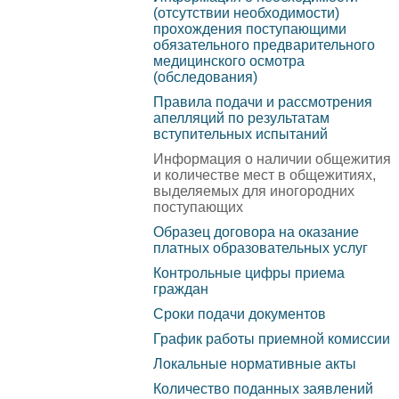
Финансово-хозяйственная
(отсутствии необходимости)
фина
прохождения поступающими
деятельность
(бюдж
обязательного предварительного
медицинского осмотра
Вакантные места для
комме
(обследования)
приема (перевода)
необх
Правила подачи и рассмотрения
апелляций по результатам
образ
Доступная среда
вступительных испытаний
общее
Информация о наличии общежития
Международное
и количестве мест в общежитиях,
образ
выделяемых для иногородних
сотрудничество
мест 
поступающих
Обработка персональных
специ
Образец договора на оказание
платных образовательных услуг
данных
Переч
Контрольные цифры приема
граждан
Противодействие
испыт
Сроки подачи документов
коррупции
Особе
График работы приемной комиссии
Правовые основы
вступ
Локальные нормативные акты
противодействия
для и
Количество поданных заявлений