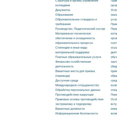
вступ
Структура и органы управления
Прав
колледжем
орга
Документы
Усло
Инфор
Образование
оказ
общеж
Образовательные стандарты и
услу
требования
Прик
мест 
Руководство. Педагогический состав
Пере
Материально-техническое
кото
выдел
обеспечение и оснащенность
орга
иного
образовательного процесса
соот
Стипендии и иные виды
осущ
Образ
материальной поддержки
деят
Платные образовательные услуги
обуч
оказа
Финансово-хозяйственная
заоч
деятельность
(бюд
образ
Вакантные места для приема
прие
(перевода)
обра
Контр
Доступная среда
сред
Международное сотрудничество
коли
прием
Обработка персональных данных
спец
Противодействие коррупции
Пере
Сроки
Правовые основы противодействия
Особ
экстремизму и терроризму
всту
Графи
Вакантные должности
инва
Информационная безопасность
возм
комис