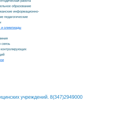
етодическая работа
ельное образование
канские информационно-
е педагогические
ы
 и олимпиады
линия
 связь
 контролирующих
ций
рои
ицинских учреждений. 8(347)2949000