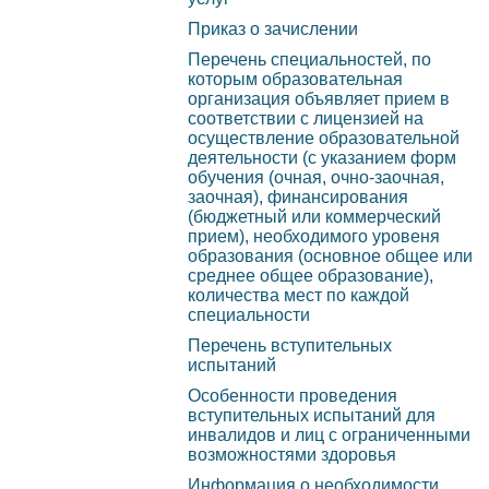
Образовательные
платн
Приказ о зачислении
стандарты и требования
Перечень специальностей, по
услуг
которым образовательная
Руководство.
организация объявляет прием в
Прика
соответствии с лицензией на
Педагогический состав
осуществление образовательной
Переч
деятельности (с указанием форм
Материально-техническое
обучения (очная, очно-заочная,
по ко
заочная), финансирования
обеспечение и
образ
(бюджетный или коммерческий
оснащенность
прием), необходимого уровеня
орган
образования (основное общее или
образовательного
среднее общее образование),
прием
количества мест по каждой
процесса
лицен
специальности
Стипендии и иные виды
осуще
Перечень вступительных
испытаний
материальной поддержки
образ
Особенности проведения
деяте
вступительных испытаний для
Платные образовательные
инвалидов и лиц с ограниченными
форм 
услуги
возможностями здоровья
очно-
Информация о необходимости