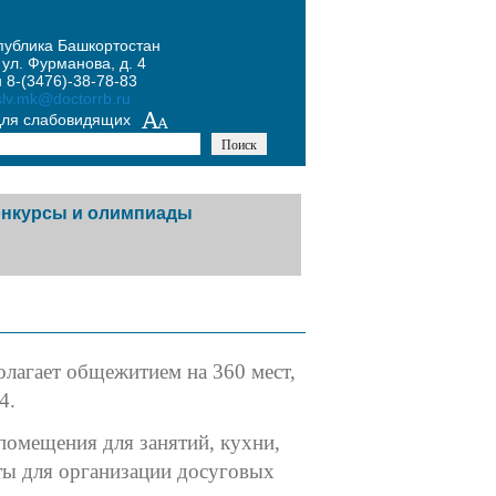
публика Башкортостан
 ул. Фурманова, д. 4
 8-(3476)-38-78-83
slv.mk@doctorrb.ru
для слабовидящих
онкурсы и олимпиады
лагает общежитием на 360 мест,
4.
омещения для занятий, кухни,
ты для организации досуговых