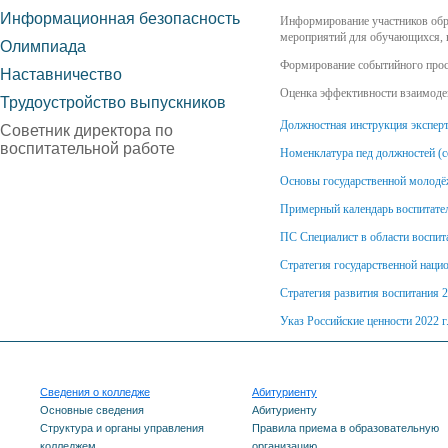
Информационная безопасность
Информирование участников обр
мероприятий для обучающихся, 
Олимпиада
Формирование событийного прост
Наставничество
Оценка эффективности взаимоде
Трудоустройство выпускников
Должностная инструкция эксперт
Советник директора по
воспитательной работе
Номенклатура пед должностей (с
Основы государственной молодё
Примерный календарь воспитате
ПС Специалист в области воспит
Стратегия государственной наци
Стратегия развития воспитания 
Указ Российские ценности 2022 г
Сведения о колледже
Абитуриенту
Основные сведения
Абитуриенту
Структура и органы управления
Правила приема в образовательную
колледжем
организацию