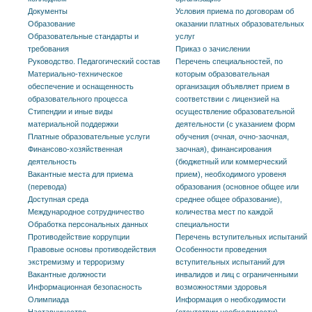
Документы
Условия приема по договорам об
Образование
оказании платных образовательных
Образовательные стандарты и
услуг
требования
Приказ о зачислении
Руководство. Педагогический состав
Перечень специальностей, по
Материально-техническое
которым образовательная
обеспечение и оснащенность
организация объявляет прием в
образовательного процесса
соответствии с лицензией на
Стипендии и иные виды
осуществление образовательной
материальной поддержки
деятельности (с указанием форм
Платные образовательные услуги
обучения (очная, очно-заочная,
Финансово-хозяйственная
заочная), финансирования
деятельность
(бюджетный или коммерческий
Вакантные места для приема
прием), необходимого уровеня
(перевода)
образования (основное общее или
Доступная среда
среднее общее образование),
Международное сотрудничество
количества мест по каждой
Обработка персональных данных
специальности
Противодействие коррупции
Перечень вступительных испытаний
Правовые основы противодействия
Особенности проведения
экстремизму и терроризму
вступительных испытаний для
Вакантные должности
инвалидов и лиц с ограниченными
Информационная безопасность
возможностями здоровья
Олимпиада
Информация о необходимости
Наставничество
(отсутствии необходимости)