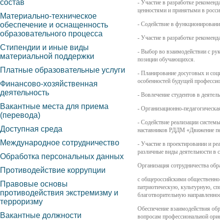
состав
- Участие в разработке рекомен
ценностями и принятыми в росси
Материально-техническое
обеспечение и оснащенность
- Содействие в функционировани
образовательного процесса
- Участие в разработке рекомен
Стипендии и иные виды
- Выбор во взаимодействии с ру
материальной поддержки
позиции обучающихся.
Платные образовательные услуги
- Планирование досуговых и соц
особенностей будущей профессио
Финансово-хозяйственная
деятельность
- Вовлечение студентов в деяте
Вакантные места для приема
- Организационно-педагогическа
(перевода)
- Содействие реализации системы
Доступная среда
наставников РДДМ «Движение п
Международное сотрудничество
- Участие в проектировании и р
различные виды деятельности в 
Обработка персональных данных
Организация сотрудничества обр
Противодействие коррупции
с общероссийскими общественн
Правовые основы
патриотическую, культурную, сп
противодействия экстремизму и
благотворительную направленнос
терроризму
Обеспечение взаимодействия обр
Вакантные должности
вопросам профессиональной орие