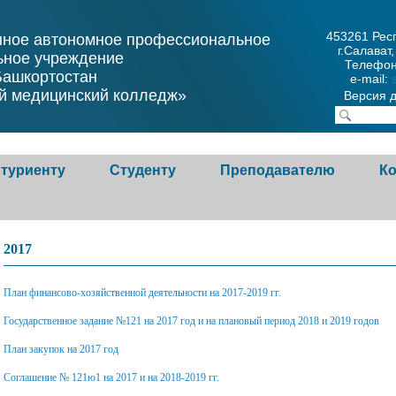
453261 Рес
нное автономное профессиональное
г.Салават,
ьное учреждение
Телефон
Башкортостан
e-mail:
й медицинский колледж»
Версия 
туриенту
Студенту
Преподавателю
К
риенту
Основные положения
Справочная информация
Горя
2017
ла приема в
Нормативные документы
Учебно-методическая
Обра
План финансово-хозяйственной деятельности на 2017-2019 гг.
овательную
работа
Культура и спорт
Кон
Государственное задание №121 на 2017 год и на плановый период 2018 и 2019 годов
изацию
Дополнительное
орг
Общежитие
План закупок на 2017 год
ия приема по
образование
Соглашение № 121ю1 на 2017 и на 2018-2019 гг.
Студенческий совет
орам об оказании