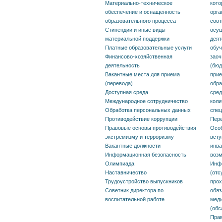
Материально-техническое
кото
экстремизму и терроризму
огран
обеспечение и оснащенность
орга
возмо
образовательного процесса
соот
Вакантные должности
Стипендии и иные виды
осущ
Инфо
материальной поддержки
деят
Информационная
Платные образовательные услуги
обуч
необх
Финансово-хозяйственная
заоч
безопасность
деятельность
(бюд
необх
Вакантные места для приема
прие
Олимпиада
прохо
(перевода)
обра
Доступная среда
сред
Наставничество
пост
Международное сотрудничество
коли
Обработка персональных данных
спец
обяза
Трудоустройство
Противодействие коррупции
Пере
предв
Правовые основы противодействия
Особ
выпускников
экстремизму и терроризму
всту
медиц
Вакантные должности
инва
Советник директора по
Информационная безопасность
возм
(обсл
Олимпиада
Инф
воспитательной работе
Наставничество
(отс
Прави
Трудоустройство выпускников
про
Советник директора по
обяз
рассм
воспитательной работе
меди
по ре
(обс
Прав