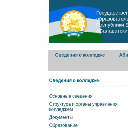
Государстве
образовател
Республики 
«Салаватски
Сведения о колледже
Аби
Основные сведения
Абиту
Сведения о колледже
Структура и органы
Прави
Основные сведения
управления колледжем
образ
Структура и органы управления
орган
колледжем
Документы
Документы
Услов
Образование
Образование
догов