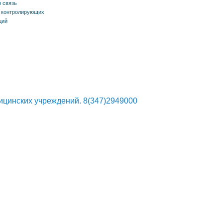
 связь
 контролирующих
ций
ицинских учреждений. 8(347)2949000