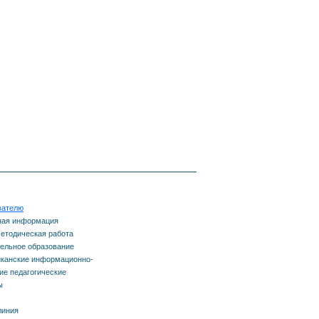
вателю
ная информация
етодическая работа
ельное образование
канские информационно-
е педагогические
ы
линия