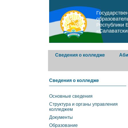
Государстве
образовател
Республики 
«Салаватски
Сведения о колледже
Аби
Основные сведения
Абиту
Сведения о колледже
Структура и органы
Прави
Основные сведения
управления колледжем
образ
Структура и органы управления
орган
колледжем
Документы
Документы
Услов
Образование
Образование
догов