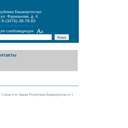
публика Башкортостан
 ул. Фурманова, д. 4
 8-(3476)-38-78-83
slv.mk@doctorrb.ru
для слабовидящих
онтакты
чая линия
тная связь
Cтатья 6 из Закона Республики Башкортостан от 1
такты контролирующих
анизаций