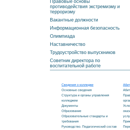
Правовые основы
Финансово-хозяйственная
фина
противодействия экстремизму и
деятельность
терроризму
(бюдж
Вакантные должности
Вакантные места для
комме
Информационная безопасность
приема (перевода)
необх
Олимпиада
образ
Доступная среда
Наставничество
общее
Трудоустройство выпускников
Международное
образ
Советник директора по
сотрудничество
воспитательной работе
мест 
Обработка персональных
специ
данных
Сведения о колледже
Абит
Переч
Основные сведения
Абит
Противодействие
испыт
Структура и органы управления
Прав
колледжем
орга
коррупции
Документы
Усло
Особе
Образование
оказ
Правовые основы
вступ
Образовательные стандарты и
услу
требования
Прик
противодействия
для и
Руководство. Педагогический состав
Пере