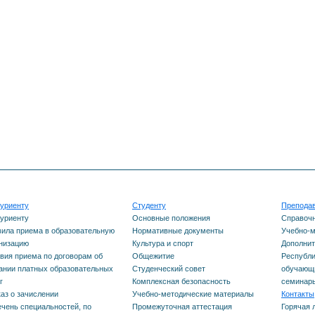
Республики Башкортостан
нсирования
етный или
Содействие
рческий прием),
трудоустройству
одимого уровеня
ования (основное
 или среднее общее
ование), количества
по каждой
альности
уриенту
Студенту
Препода
ень вступительных
уриенту
Основные положения
Справоч
аний
ила приема в образовательную
Нормативные документы
Учебно-м
низацию
Культура и спорт
Дополнит
вия приема по договорам об
Общежитие
Республи
нности проведения
ании платных образовательных
Студенческий совет
обучающи
ительных испытаний
г
Комплексная безопасность
семинар
аз о зачислении
Учебно-методические материалы
Контакты
нвалидов и лиц с
чень специальностей, по
Промежуточная аттестация
Горячая 