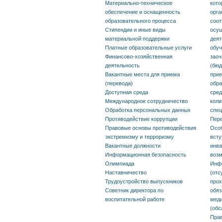
Материально-техническое
кото
экстремизму и терроризму
огран
обеспечение и оснащенность
орга
возмо
образовательного процесса
соот
Вакантные должности
Стипендии и иные виды
осущ
Инфо
материальной поддержки
деят
Информационная
Платные образовательные услуги
обуч
необх
Финансово-хозяйственная
заоч
безопасность
деятельность
(бюд
необх
Вакантные места для приема
прие
Олимпиада
прохо
(перевода)
обра
Доступная среда
сред
Наставничество
пост
Международное сотрудничество
коли
Обработка персональных данных
спец
обяза
Трудоустройство
Противодействие коррупции
Пере
предв
Правовые основы противодействия
Особ
выпускников
экстремизму и терроризму
всту
медиц
Вакантные должности
инва
Советник директора по
Информационная безопасность
возм
(обсл
Олимпиада
Инф
воспитательной работе
Наставничество
(отс
Прави
Трудоустройство выпускников
про
Советник директора по
обяз
рассм
воспитательной работе
меди
по ре
(обс
Прав