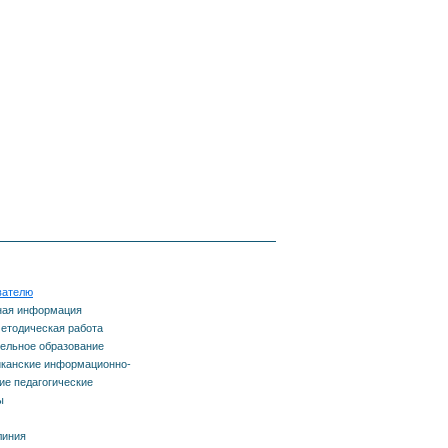
вателю
ная информация
етодическая работа
ельное образование
канские информационно-
е педагогические
ы
линия