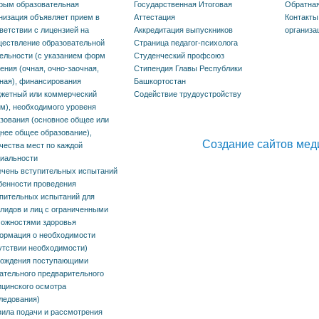
рым образовательная
Государственная Итоговая
Обратная
иченными
низация объявляет прием в
Аттестация
Контакты
жностями здоровья
ветствии с лицензией на
Аккредитация выпускников
организа
ествление образовательной
Страница педагог-психолога
рмация о
ельности (с указанием форм
Студенческий профсоюз
ения (очная, очно-заочная,
Стипендия Главы Республики
одимости (отсутствии
ная), финансирования
Башкортостан
жетный или коммерческий
Содействие трудоустройству
одимости)
м), необходимого уровеня
ждения
зования (основное общее или
нее общее образование),
упающими
Создание сайтов мед
чества мест по каждой
иальности
тельного
чень вступительных испытаний
арительного
енности проведения
пительных испытаний для
инского осмотра
лидов и лиц с ограниченными
ожностями здоровья
едования)
ормация о необходимости
утствии необходимости)
ла подачи и
хождения поступающими
ательного предварительного
отрения апелляций
цинского осмотра
зультатам
ледования)
ила подачи и рассмотрения