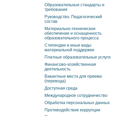
Образовательные
Образовательные стандарты и
платн
требования
стандарты и требования
услуг
Руководство. Педагогический
состав
Руководство.
Прика
Материально-техническое
Педагогический состав
обеспечение и оснащенность
Переч
образовательного процесса
Материально-техническое
по ко
Стипендии и иные виды
обеспечение и
материальной поддержки
образ
оснащенность
Платные образовательные услуги
орган
образовательного
Финансово-хозяйственная
прием
деятельность
процесса
лицен
Вакантные места для приема
(перевода)
Стипендии и иные виды
осуще
Доступная среда
материальной поддержки
образ
Международное сотрудничество
деяте
Платные образовательные
Обработка персональных данных
форм 
услуги
Противодействие коррупции
очно-