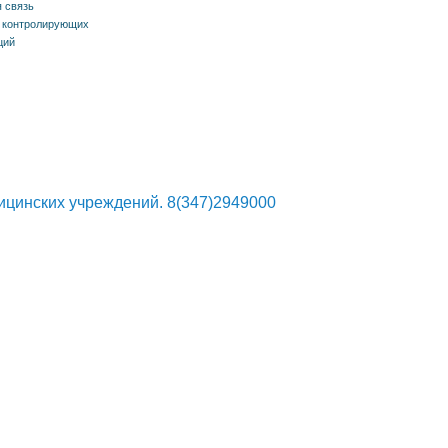
 связь
 контролирующих
ций
ицинских учреждений. 8(347)2949000